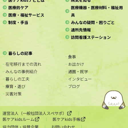
医療的ケア
医療機器・医療材料・福祉用
医療・福祉サービス
具
制度・手当
みんなの疑問・困りごと
通所先情報
訪問看護ステーション
暮らしの記事
− 食事
− 在宅移行までの流れ
− お出かけ
− みんなの事例紹介
− 通園・就学
− 暮らしの工夫
− インタビュー
− 療育・遊び
− ブログ
− 災害対策
運営法人（一般社団法人スぺサポ）
医ケアkidsルーム
医ケアkids手帳
協力団体・協賛企業
お問い合わせ