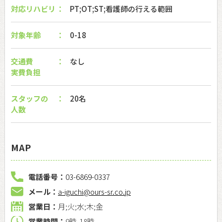
対応リハビリ
PT;OT;ST;看護師の行える範囲
対象年齢
0-18
交通費
なし
実費負担
スタッフの
20名
人数
MAP
電話番号：
03-6869-0337
メール：
a-iguchi@ours-sr.co.jp
営業日：
月;火;水;木;金
営業時間：
9時-18時