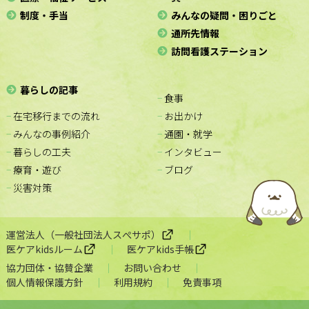
制度・手当
みんなの疑問・困りごと
通所先情報
訪問看護ステーション
暮らしの記事
− 食事
− 在宅移行までの流れ
− お出かけ
− みんなの事例紹介
− 通園・就学
− 暮らしの工夫
− インタビュー
− 療育・遊び
− ブログ
− 災害対策
運営法人（一般社団法人スぺサポ）
医ケアkidsルーム
医ケアkids手帳
協力団体・協賛企業
お問い合わせ
個人情報保護方針
利用規約
免責事項