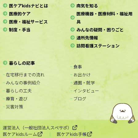
医ケアkidsナビとは
病気を知る
医療的ケア
医療機器・医療材料・福祉用
医療・福祉サービス
具
制度・手当
みんなの疑問・困りごと
通所先情報
訪問看護ステーション
暮らしの記事
− 食事
− 在宅移行までの流れ
− お出かけ
− みんなの事例紹介
− 通園・就学
− 暮らしの工夫
− インタビュー
− 療育・遊び
− ブログ
− 災害対策
運営法人（一般社団法人スぺサポ）
医ケアkidsルーム
医ケアkids手帳