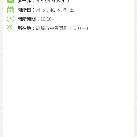
メール：
info@n-clover.jp
開所日：
月, 火, 水, 木, 金, 土
開所時間：
10:00~
所在地：
高崎市中豊岡町１００－1