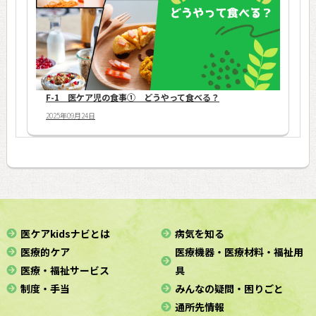
F-1 医ケア児の食事① どうやって食べる？
2025年09月24日
医ケアkidsナビとは
病気を知る
医療的ケア
医療機器・医療材料・福祉用
医療・福祉サービス
具
制度・手当
みんなの疑問・困りごと
通所先情報