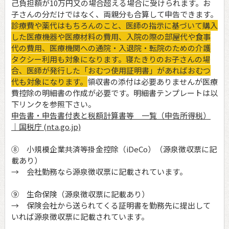
己負担額が10万円又の場合超える場合に受けられます。お
子さんの分だけではなく、両親分も合算して申告できます。
診療費や薬代はもちろんのこと、医師の指示に基づいて購入
した医療機器や医療材料の費用、入院の際の部屋代や食事
代の費用、医療機関への通院・入退院・転院のための介護
タクシー利用も対象になります。寝たきりのお子さんの場
合、医師が発行した「おむつ使用証明書」があればおむつ
代も対象になります。
領収書の添付は必要ありませんが医療
費控除の明細書の作成が必要です。明細書テンプレートは以
下リンクを参照下さい。
申告書・申告書付表と税額計算書等 一覧（申告所得税）
｜国税庁 (nta.go.jp)
⑧ 小規模企業共済等掛金控除（iDeCo）（源泉徴収票に記
載あり）
→ 会社勤務なら源泉徴収票に記載されています。
⑨ 生命保険（源泉徴収票に記載あり）
→ 保険会社から送られてくる証明書を勤務先に提出して
いれば源泉徴収票に記載されています。