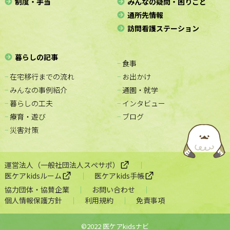
制度・手当
みんなの疑問・困りごと
通所先情報
訪問看護ステーション
暮らしの記事
− 食事
− 在宅移行までの流れ
− お出かけ
− みんなの事例紹介
− 通園・就学
− 暮らしの工夫
− インタビュー
− 療育・遊び
− ブログ
− 災害対策
運営法人（一般社団法人スぺサポ）
医ケアkidsルーム
医ケアkids手帳
協力団体・協賛企業
お問い合わせ
個人情報保護方針
利用規約
免責事項
©2022 医ケアkidsナビ