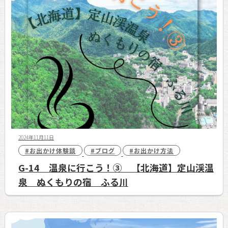
2024年11月11日
#お出かけ体験談
#ブログ
#お出かけ方法
G-14 温泉に行こう！③ 【北海道】定山渓温
泉 ぬくもりの宿 ふる川