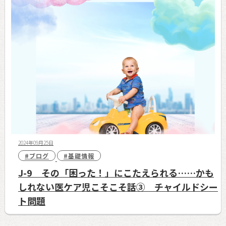
2024年09月25日
#ブログ
#基礎情報
J-9 その「困った！」にこたえられる……かも
しれない医ケア児こそこそ話③ チャイルドシー
ト問題