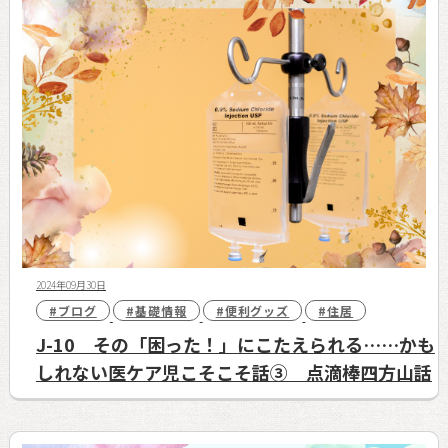
2024年09月30日
#ブログ
#基礎情報
#便利グッズ
#住居
J-10 その「困った！」にこたえられる……かも
しれない医ケア児こそこそ話③ 点滴棒四方山話