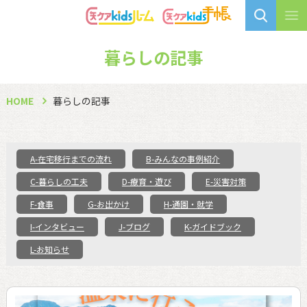
暮らしの記事
HOME
暮らしの記事
A-在宅移行までの流れ
B-みんなの事例紹介
C-暮らしの工夫
D-療育・遊び
E-災害対策
F-食事
G-お出かけ
H-通園・就学
I-インタビュー
J-ブログ
K-ガイドブック
L-お知らせ