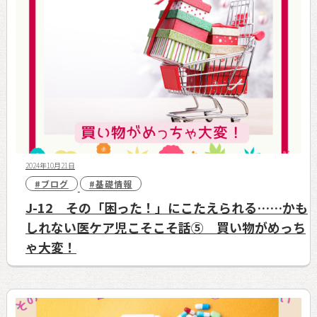
2024年10月21日
#ブログ
#基礎情報
J-12 その「困った！」にこたえられる……かも
しれない医ケア児こそこそ話⑤ 買い物がめっち
ゃ大変！