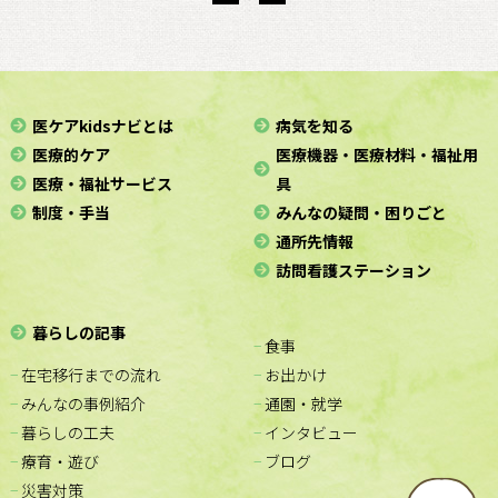
医ケアkidsナビとは
病気を知る
医療的ケア
医療機器・医療材料・福祉用
医療・福祉サービス
具
制度・手当
みんなの疑問・困りごと
通所先情報
訪問看護ステーション
暮らしの記事
− 食事
− 在宅移行までの流れ
− お出かけ
− みんなの事例紹介
− 通園・就学
− 暮らしの工夫
− インタビュー
− 療育・遊び
− ブログ
− 災害対策