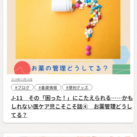
2024年10月16日
#ブログ
#基礎情報
#便利グッズ
J-11 その「困った！」にこたえられる……かも
しれない医ケア児こそこそ話④ お薬管理どうし
てる？